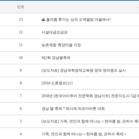
번호
13
🌊 올여름 휴가는 성곡 오색별빛 마을에서!
12
시설대금요금표
11
농촌체험·휴양마을 지정
10
제2회 경남별축제
9
[보도자료] 경남과학영재교육원 영재 창의캠프 실시
8
[2018 드론캠프]
[1]
7
2018년 [한국아마추어 천문학회 경남지부] 천문지도사 3급 6기
6
경남 별 축제 * 메시에 하프마라톤 대회
5
[보도자료] 가족, 연인과 함께 떠나는＜한여름 밤, 은하수 축제
4
가족, 연인과 함께 떠나는＜한여름 밤, 은하수 축제＞